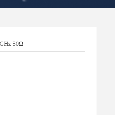
Hz 50Ω